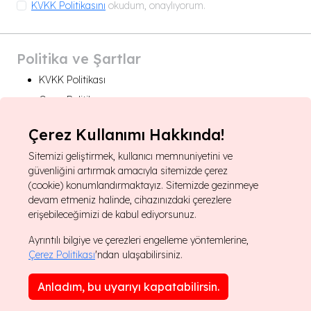
KVKK Politikasını
okudum, onaylıyorum.
Politika ve Şartlar
KVKK Politikası
Çerez Politikası
Çerez Kullanımı Hakkında!
For foreign rights:
Sitemizi geliştirmek, kullanıcı memnuniyetini ve
About Us
güvenliğini artırmak amacıyla sitemizde çerez
Foreign Rights Catalogue
(cookie) konumlandırmaktayız. Sitemizde gezinmeye
devam etmeniz halinde, cihazınızdaki çerezlere
rights@final.com.tr
erişebileceğimizi de kabul ediyorsunuz.
Ayrıntılı bilgiye ve çerezleri engelleme yöntemlerine,
Çerez Politikası
'ndan ulaşabilirsiniz.
© 2024 Final Kültür Sanat. Tüm hakları saklıdır.
Anladım, bu uyarıyı kapatabilirsin.