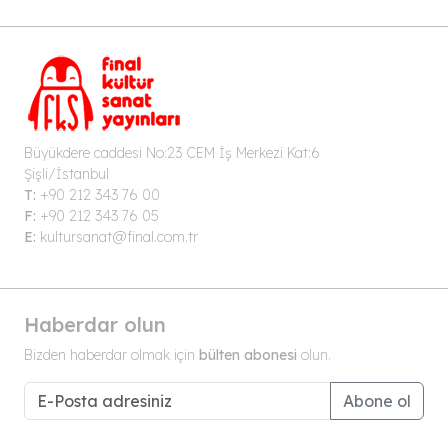
Büyükdere caddesi No:23 CEM İş Merkezi Kat:6
Şişli/İstanbul
T:
+90 212 343 76 00
F:
+90 212 343 76 05
E:
kultursanat@final.com.tr
Haberdar olun
Bizden haberdar olmak için
bülten abonesi
olun.
Abone ol