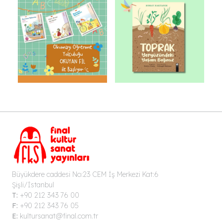
Büyükdere caddesi No:23 CEM İş Merkezi Kat:6
Şişli/İstanbul
T:
+90 212 343 76 00
F:
+90 212 343 76 05
E:
kultursanat@final.com.tr