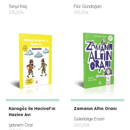
Tanşıl Kılıç
Filiz Gündoğan
235,00₺
190,00₺
Karagöz ile Hacivat'ın
Zamanın Altın Oranı
Hazine Avı
Gülenbilge Ersan
Şebnem Oral
260,00₺