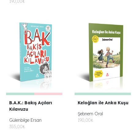
190,00₺
B.A.K.: Bakış Açıları
Keloğlan ile Anka Kuşu
Kılavuzu
Şebnem Oral
Gülenbilge Ersan
190,00₺
355,00₺