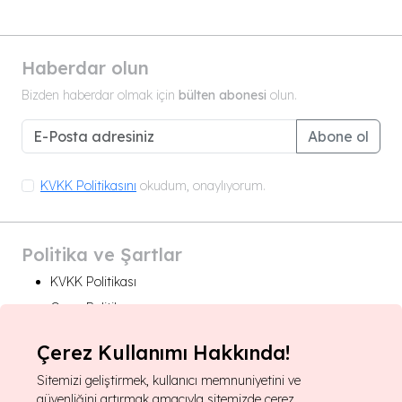
Haberdar olun
Bizden haberdar olmak için
bülten abonesi
olun.
Abone ol
KVKK Politikasını
okudum, onaylıyorum.
Politika ve Şartlar
KVKK Politikası
Çerez Politikası
Çerez Kullanımı Hakkında!
For foreign rights:
Sitemizi geliştirmek, kullanıcı memnuniyetini ve
About Us
güvenliğini artırmak amacıyla sitemizde çerez