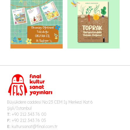
Büyükdere caddesi No:23 CEM İş Merkezi Kat:6
Şişli/İstanbul
T:
+90 212 343 76 00
F:
+90 212 343 76 05
E:
kultursanat@final.com.tr