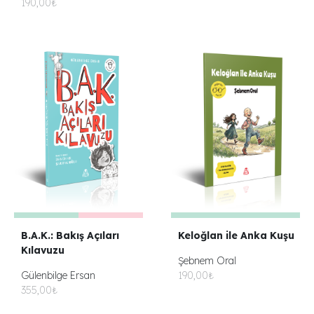
190,00₺
B.A.K.: Bakış Açıları
Keloğlan ile Anka Kuşu
Kılavuzu
Şebnem Oral
Gülenbilge Ersan
190,00₺
355,00₺