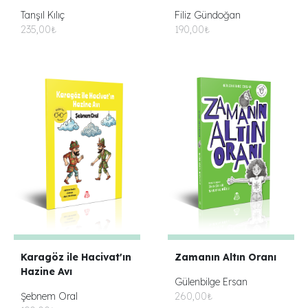
Tanşıl Kılıç
Filiz Gündoğan
235,00₺
190,00₺
Karagöz ile Hacivat'ın
Zamanın Altın Oranı
Hazine Avı
Gülenbilge Ersan
Şebnem Oral
260,00₺