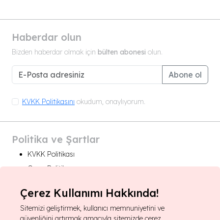
Haberdar olun
Bizden haberdar olmak için
bülten abonesi
olun.
Abone ol
KVKK Politikasını
okudum, onaylıyorum.
Politika ve Şartlar
KVKK Politikası
Çerez Politikası
Çerez Kullanımı Hakkında!
For foreign rights:
Sitemizi geliştirmek, kullanıcı memnuniyetini ve
About Us
güvenliğini artırmak amacıyla sitemizde çerez